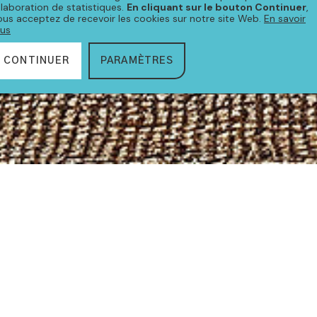
'élaboration de statistiques.
En cliquant sur le bouton Continuer
,
ous acceptez de recevoir les cookies sur notre site Web.
En savoir
lus
CONTINUER
PARAMÈTRES
VIDÉO
Retrouvez nos
dernières