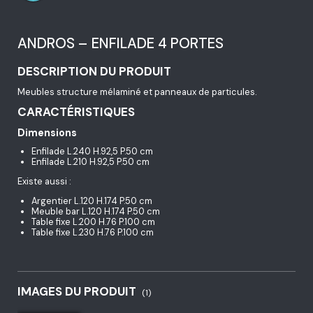
ANDROS – ENFILADE 4 PORTES
DESCRIPTION DU PRODUIT
Meubles structure mélaminé et panneaux de particules.
CARACTÉRISTIQUES
Dimensions
Enfilade L.240 H.92,5 P.50 cm
Enfilade L.210 H.92,5 P.50 cm
Existe aussi :
Argentier L.120 H.174 P.50 cm
Meuble bar L.120 H.174 P.50 cm
Table fixe L.200 H.76 P.100 cm
Table fixe L.230 H.76 P.100 cm
IMAGES DU PRODUIT
(1)