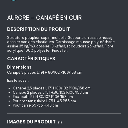
AURORE – CANAPÉ EN CUIR
DESCRIPTION DU PRODUIT
Structure peuplier, sapin, multiplis. Suspension assise nosag,
dossier sangles élastiques. Garnissage mousse polyuréthane
assise 35 kg/m3, dossier 18 kg/m3, accoudoirs 25 kg/m3. Fibre
acrylique 100% polyester. Pieds fer.
CARACTÉRISTIQUES
Dimensions
Canapé 3 places L.191 H.80/102 P.106/158 cm
Existe aussi :
Canapé 2,5 places L.171 H.80/102 P.106/158 cm
Canapé 2 places L.151 H.80/102 P.106/158 cm
Fauteuil L.97 H.80/102 P.106/158 cm
Pour rectangulaire L.75 H.45 P.55 cm
Pouf carré 55×55 H.46 cm
IMAGES DU PRODUIT
(1)