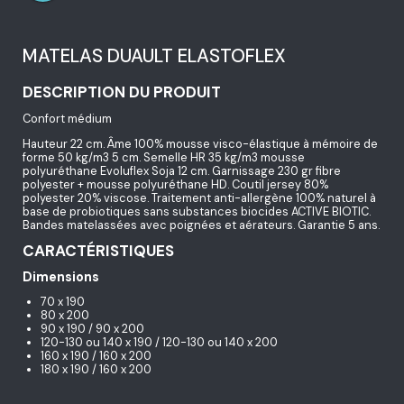
MATELAS DUAULT ELASTOFLEX
DESCRIPTION DU PRODUIT
Confort médium
Hauteur 22 cm. Âme 100% mousse visco-élastique à mémoire de
forme 50 kg/m3 5 cm. Semelle HR 35 kg/m3 mousse
polyuréthane Evoluflex Soja 12 cm. Garnissage 230 gr fibre
polyester + mousse polyuréthane HD. Coutil jersey 80%
polyester 20% viscose. Traitement anti-allergène 100% naturel à
base de probiotiques sans substances biocides ACTIVE BIOTIC.
Bandes matelassées avec poignées et aérateurs. Garantie 5 ans.
CARACTÉRISTIQUES
Dimensions
70 x 190
80 x 200
90 x 190 / 90 x 200
120-130 ou 140 x 190 / 120-130 ou 140 x 200
160 x 190 / 160 x 200
180 x 190 / 160 x 200