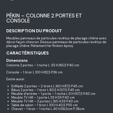
PÉKIN – COLONNE 2 PORTES ET
CONSOLE
DESCRIPTION DU PRODUIT
Meubles panneaux de particules revêtus de placage chêne avec
décor façon chevron. Dessus panneaux de particules revêtus de
placage chêne. Piètement fer finition époxy.
CARACTÉRISTIQUES
Dimensions
Colonne 2 portes – 1 niche L. 55 H.165,5 P.40 cm
Console – 1 tiroir L.100 H.82,5 P.36 cm
Existe aussi :
Enfilade 2 portes – 2 tiroirs L.160 H.87,5 P.45 cm
Bibus 2 portes – 1 tiroir L.80,5 H.107,5 P.45 cm
Meuble d’entrée – 1 porte – 1 niche L.51 H.107,5 P.40 cm
Meuble TV Hifi – 1 porte L.113 H.59 P.40 cm
Meuble TV Hifi – 2 portes L.165 H.59 P.40 cm
Table de salon – 1 tiroir L.100 H.40,5 P.55 cm
Chevet – 1 tiroir – 1 niche L.40 H.56,5cm P. 36cm