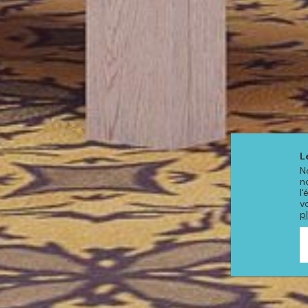
L
N
n
l
v
p