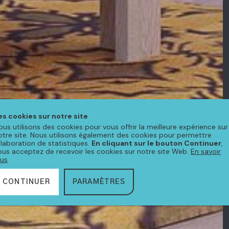
es cookies sur notre site
ous utilisons des cookies pour vous offrir la meilleure expérience sur
otre site. Nous utilisons également des cookies pour permettre
'élaboration de statistiques.
En cliquant sur le bouton Continuer
,
ous acceptez de recevoir les cookies sur notre site Web.
En savoir
lus
CONTINUER
PARAMÈTRES