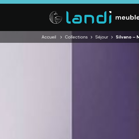
Accueil
Collections
Séjour
Silvano – 
CUISINE
SALON
SÉJOUR
Cuisines
Canapés droits,
Enfilades,
équipées,
Salons d’angles
Tables, Chai
adaptées à vos
& composables,
Meubles TV,
mesures.
Fauteuils et
Meubles de
canapés de
complémen
relaxation,
Tables basses