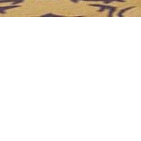
PRODUITS SIMILAIRES
Bellini – Meubles de
M
salon
c