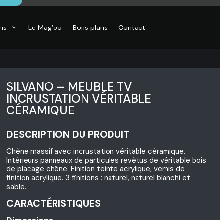
ons
Le Mag’oo
Bons plans
Contact
SILVANO – MEUBLE TV
INCRUSTATION VÉRITABLE
CÉRAMIQUE
CO
DESCRIPTION DU PRODUIT
essoires de
son, Objets
o,
Chêne massif avec incrustation véritable céramique.
inaires,
Intérieurs panneaux de particules revêtus de véritable bois
o murales
de placage chêne. Finition teinte acrylique, vernis de
finition acrylique. 3 finitions : naturel, naturel blanchi et
sable.
CARACTÉRISTIQUES
Dimensions