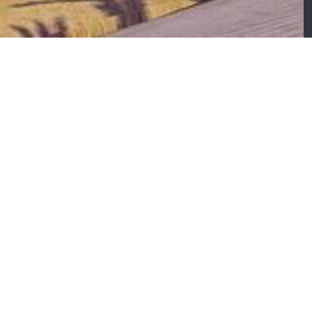
adrid – Meuble
Barcelone – Meuble
omposable
composable